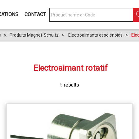
CATIONS
CONTACT
s
>
Produits Magnet-Schultz
>
Electroaimants et solénoids
>
Elec
Electroaimant rotatif
5
results