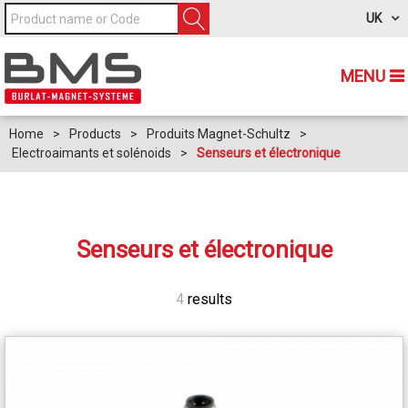
UK
MENU
Home
>
Products
>
Produits Magnet-Schultz
>
Electroaimants et solénoids
>
Senseurs et électronique
Senseurs et électronique
4
results